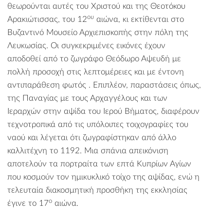
θεωρούνται αυτές του Χριστού και της Θεοτόκου
ου
Αρακιώτισσας, του 12
αιώνα, κι εκτίθενται στο
Βυζαντινό Μουσείο Αρχιεπισκοπής στην πόλη της
Λευκωσίας. Οι συγκεκριμένες εικόνες έχουν
αποδοθεί από το ζωγράφο Θεόδωρο Αψευδή με
πολλή προσοχή στις λεπτομέρειες και με έντονη
αντιπαράθεση φωτός . Επιπλέον, παραστάσεις όπως,
της Παναγίας με τους Αρχαγγέλους και των
Ιεραρχών στην αψίδα του Ιερού Βήματος, διαφέρουν
τεχνοτροπικά από τις υπόλοιπες τοιχογραφίες του
ναού και λέγεται ότι ζωγραφίστηκαν από άλλο
καλλιτέχνη το 1192. Μια σπάνια απεικόνιση
αποτελούν τα πορτραίτα των επτά Κυπρίων Αγίων
που κοσμούν τον ημικυκλικό τοίχο της αψίδας, ενώ η
τελευταία διακοσμητική προσθήκη της εκκλησίας
ο
έγινε το 17
αιώνα.