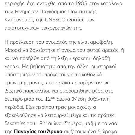
περιοχής, έχει ενταχθεί από το 1985 στον κατάλογο
των Μνημείων Παγκόσμιας Πολιτιστικής
Κληρονομιάς της UNESCO εξαιτίας των
αριστοτεχνικών τοιχογραφιών της.
Η προέλευση του ονομάτός της είναι αμφίβολη.
Μπορεί να δανείστηκε τ’ όνομα του φυτού αρακάς, ή
και να προήλθε από τη λέξη «ιέρακας», δηλαδή
γεράκι. Με βεβαιότητα από την άλλη, οι ιστορικοί
υποστηρίζουν ότι πρόκειται για το καθολικό
ομώνυμης μονής, που αρχικά προορίζονταν ως
ιδιωτικό παρεκκλήσι, και οικοδομήθηκε μέσα στο
ου
δεύτερο μισό του 12
αιώνα (Μέση βυζαντινή
περίοδο). Είχε περίπου τρεις μοναχούς, κι
εξακολούθησε να λειτουργεί μέχρι και τις πρώτες
ου
δεκαετίες του 19
αιώνα. Σήμερα, μαζί με το ναό
της
Παναγίας του Άρακα
σώζεται κι ένα διώροφο