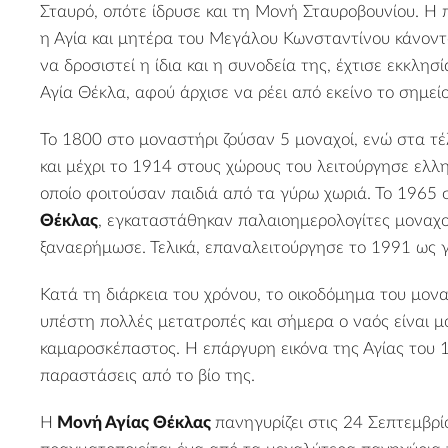
Σταυρό, οπότε ίδρυσε και τη Μονή Σταυροβουνίου. Η
η Αγία και μητέρα του Μεγάλου Κωνσταντίνου κάνοντ
να δροσιστεί η ίδια και η συνοδεία της, έχτισε εκκλη
Αγία Θέκλα, αφού άρχισε να ρέει από εκείνο το σημεί
Το 1800 στο μοναστήρι ζούσαν 5 μοναχοί, ενώ στα τέ
και μέχρι το 1914 στους χώρους του λειτούργησε ελλη
οποίο φοιτούσαν παιδιά από τα γύρω χωριά. Το 1965
Θέκλας
, εγκαταστάθηκαν παλαιοημερολογίτες μοναχο
ξαναερήμωσε. Τελικά, επαναλειτούργησε το 1991 ως γ
Κατά τη διάρκεια του χρόνου, το οικοδόμημα του μον
υπέστη πολλές μετατροπές και σήμερα ο ναός είναι μο
καμαροσκέπαστος. Η επάργυρη εικόνα της Αγίας του 1
παραστάσεις από το βίο της.
Η
Μονή Αγίας Θέκλας
πανηγυρίζει στις 24 Σεπτεμβρίο