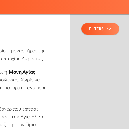
FILTERS
ησίες- μοναστήρια της
 επαρχίας Λάρνακας.
υ, η
Μονή Αγίας
κοιλάδας. Χωρίς να
τες ιστορικές αναφορές
Τέρνερ που έφτασε
 από την Αγία Ελένη
ζί της τον Τίμιο