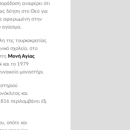
 παράδοση αναφέρει ότι
ας δέηση στο Θεό για
σία αφιερωμένη στην
ο αγίασμα.
λη της τουρκοκρατίας
νικό σχολείο, στο
 στη
Μονή Αγίας
ί και το 1979
υναικείο μοναστήρι.
αστηριού
νόκλιτος και
816 περιλαμβάνει έξι
υ, οπότε και