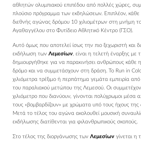
αθλητών ολυμπιακού επιπέδου από πολλές χώρες, συ
πλούσιο πρόγραμμα των εκδηλώσεων. Επιπλέον, κάθε 
διεθνής αγώνας δρόμου 10 χιλιομέτρων στη μνήμη τ
Αγαθαγγέλου στο Φυτίδειο Αθλητικό Κέντρο (ΓΣΟ).
Αυτό όμως που αποτελεί ίσως την πιο ξεχωριστή και δ
εκδήλωση των
Λεμεσίων
, είναι η τελετή έναρξης με 
δημιουργήθηκε για να παρακινήσει ανθρώπους κάθε η
δρόμο και να συμμετάσχουν στη δράση. Το Run in Col
χιλιόμετρα τρέξιμο ή περπάτημα γεμάτα εμπειρία από
του παραλιακού μετώπου της Λεμεσού. Οι συμμετέχον
χιλιόμετρο που διανύουν, γίνονται πολύχρωμοι μέσα απ
τους «βομβαρδίζουν» με χρώματα υπό τους ήχους της 
Μετά το τέλος του αγώνα ακολουθεί μουσική συναυλί
εκδήλωσης διατίθενται για φιλανθρωπικούς σκοπούς.
Στο τέλος της διοργάνωσης των
Λεμεσίων
γίνεται η 