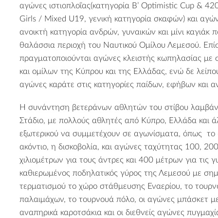
αγώνες ιστιοπλοΐας(κατηγορία B’ Optimistic Cup & 42
Girls / Mixed U19, γενική κατηγορία σκαφών) και αγώ
ανοικτή κατηγορία ανδρών, γυναικών και μίνι καγιάκ π
θαλάσσια περιοχή του Ναυτικού Ομίλου Λεμεσού. Επί
πραγματοποιούνται αγώνες κλειστής κωπηλασίας με
και ομίλων της Κύπρου και της Ελλάδας, ενώ δε λείπο
αγώνες καράτε στις κατηγορίες παίδων, εφήβων και α
Η συνάντηση βετεράνων αθλητών του στίβου λαμβάνε
Στάδιο, με πολλούς αθλητές από Κύπρο, Ελλάδα και ά
εξωτερικού να συμμετέχουν σε αγωνίσματα, όπως το ά
ακόντιο, η δισκοβολία, και αγώνες ταχύτητας 100, 20
χιλιομέτρων για τους άντρες και 400 μέτρων για τις γ
καθιερωμένος ποδηλατικός γύρος της Λεμεσού με σημε
τερματισμού το χώρο στάθμευσης Εναερίου, το τουρ
παλαιμάχων, το τουρνουά πόλο, οι αγώνες μπάσκετ μ
αναπηρικά καροτσάκια και οι διεθνείς αγώνες πυγμαχ