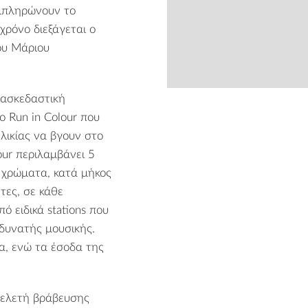
μπληρώνουν το
χρόνο διεξάγεται ο
ου Μάριου
ιασκεδαστική
from
το Run in Colour που
λικίας να βγουν στο
our περιλαμβάνει 5
 χρώματα, κατά μήκος
τες, σε κάθε
ό ειδικά stations που
δυνατής μουσικής.
α, ενώ τα έσοδα της
τελετή βράβευσης