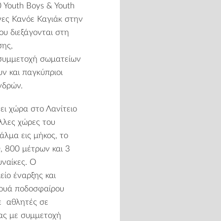
0 Youth Boys & Youth
νες Κανόε Καγιάκ στην
ου διεξάγονται στη
σης,
 συμμετοχή σωματείων
υν και παγκύπριοι
νδρών.
ι χώρα στο Λανίτειο
λλες χώρες του
λμα εις μήκος, το
0, 800 μέτρων και 3
υναίκες. Ο
ίο έναρξης και
νουά ποδοσφαίρου
ε αθλητές σε
ίας με συμμετοχή