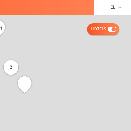
EL
HOTELS
2