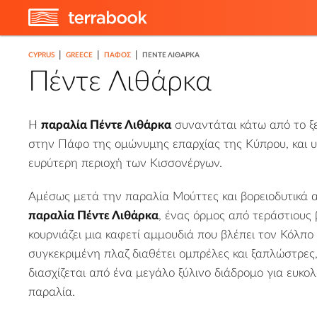
|
|
|
CYPRUS
GREECE
ΠΆΦΟΣ
ΠΈΝΤΕ ΛΙΘΆΡΚΑ
Πέντε Λιθάρκα
Η
παραλία Πέντε Λιθάρκα
συναντάται κάτω από το ξ
στην Πάφο της ομώνυμης επαρχίας της Κύπρου, και 
ευρύτερη περιοχή των Κισσονέργων.
Αμέσως μετά την παραλία Μούττες και βορειοδυτικά απ
παραλία Πέντε Λιθάρκα
, ένας όρμος από τεράστιους 
κουρνιάζει μια καφετί αμμουδιά που βλέπει τον Κόλπο
συγκεκριμένη πλαζ διαθέτει ομπρέλες και ξαπλώστρες, 
διασχίζεται από ένα μεγάλο ξύλινο διάδρομο για ευκ
παραλία.